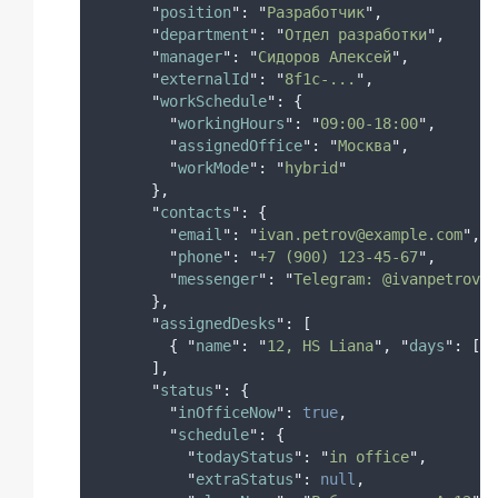
"
position
"
:
"
Разработчик
"
,
"
department
"
:
"
Отдел разработки
"
,
"
manager
"
:
"
Сидоров Алексей
"
,
"
externalId
"
:
"
8f1c-...
"
,
"
workSchedule
"
:
{
"
workingHours
"
:
"
09:00-18:00
"
,
"
assignedOffice
"
:
"
Москва
"
,
"
workMode
"
:
"
hybrid
"
},
"
contacts
"
:
{
"
email
"
:
"
ivan.petrov@example.com
"
,
"
phone
"
:
"
+7 (900) 123-45-67
"
,
"
messenger
"
:
"
Telegram: @ivanpetrov
"
},
"
assignedDesks
"
:
[
{
"
name
"
:
"
12, HS Liana
"
,
"
days
"
:
[
"
W
],
"
status
"
:
{
"
inOfficeNow
"
:
true
,
"
schedule
"
:
{
"
todayStatus
"
:
"
in office
"
,
"
extraStatus
"
:
null
,