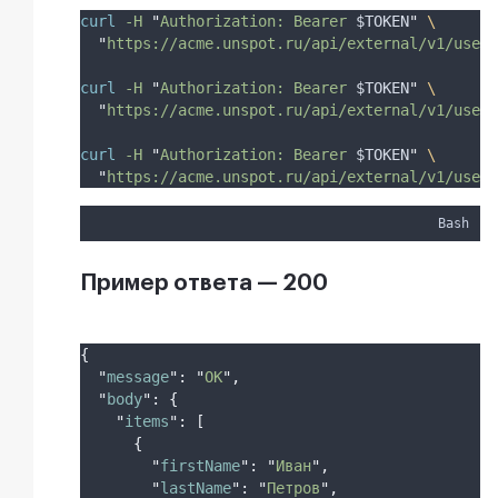
curl
-H
"
Authorization: Bearer 
$TOKEN
"
\
"
https://acme.unspot.ru/api/external/v1/users
curl
-H
"
Authorization: Bearer 
$TOKEN
"
\
"
https://acme.unspot.ru/api/external/v1/users
curl
-H
"
Authorization: Bearer 
$TOKEN
"
\
"
https://acme.unspot.ru/api/external/v1/users
Bash
Пример ответа — 200
{
"
message
"
:
"
OK
"
,
"
body
"
:
{
"
items
"
:
[
{
"
firstName
"
:
"
Иван
"
,
"
lastName
"
:
"
Петров
"
,