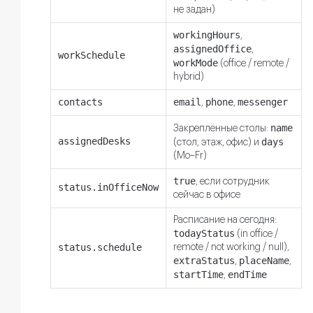
не задан)
workingHours
,
assignedOffice
,
workSchedule
workMode
(office / remote /
hybrid)
contacts
email
phone
messenger
,
,
name
Закреплённые столы:
assignedDesks
days
(стол, этаж, офис) и
(Mo–Fr)
true
, если сотрудник
status.inOfficeNow
сейчас в офисе
Расписание на сегодня:
todayStatus
(in office /
status.schedule
remote / not working / null),
extraStatus
placeName
,
,
startTime
endTime
,