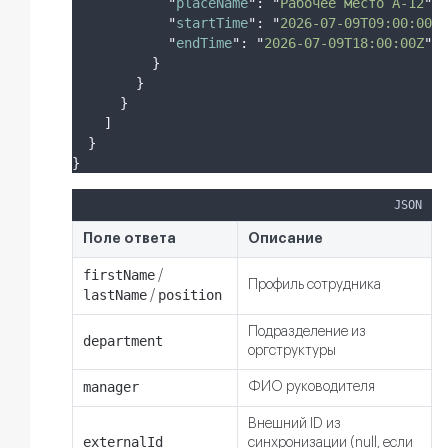
"
placeName
"
:
"
Рабочее место A-12
"
,
"
startTime
"
:
"
2026-07-09T09:00:00Z
"
"
endTime
"
:
"
2026-07-09T18:00:00Z
"
}
}
}
]
}
}
JSON
Поле ответа
Описание
firstName
/
Профиль сотрудника
lastName
position
/
Подразделение из
department
оргструктуры
manager
ФИО руководителя
Внешний ID из
externalId
синхронизации (null, если